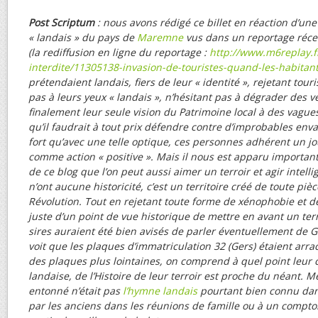
Post Scriptum
: nous avons rédigé ce billet en réaction d’un
« landais » du pays de
Maremne
vus dans un reportage réc
(la rediffusion en ligne du reportage :
http://www.m6replay.f
interdite/11305138-invasion-de-touristes-quand-les-habitant
prétendaient landais, fiers de leur « identité », rejetant touris
pas à leurs yeux « landais », n’hésitant pas à dégrader des v
finalement leur seule vision du Patrimoine local à des vague
qu’il faudrait à tout prix défendre contre d’improbables en
fort qu’avec une telle optique, ces personnes adhérent un jo
comme action « positive ». Mais il nous est apparu importan
de ce blog que l’on peut aussi aimer un terroir et agir intel
n’ont aucune historicité, c’est un territoire créé de toute piè
Révolution. Tout en rejetant toute forme de xénophobie et de l
juste d’un point de vue historique de mettre en avant un terri
sires auraient été bien avisés de parler éventuellement de
voit que les plaques d’immatriculation 32 (Gers) étaient arr
des plaques plus lointaines, on comprend à quel point leur c
landaise, de l’Histoire de leur terroir est proche du néant. M
entonné n’était pas
l’hymne landais
pourtant bien connu dan
par les anciens dans les réunions de famille ou à un comptoi