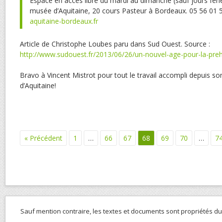
Espace en accès libre du mardi au dimanche (sauf jours féri
musée d’Aquitaine, 20 cours Pasteur à Bordeaux. 05 56 01 
aquitaine-bordeaux.fr
Article de Christophe Loubes paru dans Sud Ouest. Source :
http://www.sudouest.fr/2013/06/26/un-nouvel-age-pour-la-pre
Bravo à Vincent Mistrot pour tout le travail accompli depuis s
d’Aquitaine!
« Précédent
1
…
66
67
68
69
70
…
7
Sauf mention contraire, les textes et documents sont propriétés d