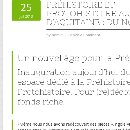
PRÉHISTOIRE ET
25
PROTOHISTOIRE A
Juil 2013
D’AQUITAINE : DU 
by
admin
⋅
Leave a Comment
Un nouvel âge pour la Pré
Inauguration aujourd’hui d
espace dédié à la Préhistoire
Protohistoire. Pour (re)déc
fonds riche.
«Même nous nous avons redécouvert des pièces », rigole Vin