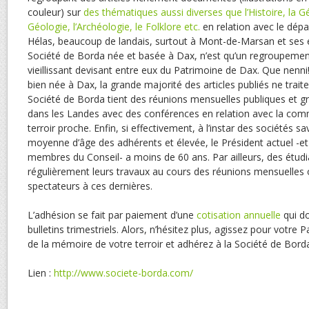
couleur) sur
des thématiques aussi diverses que l’Histoire, la G
Géologie, l’Archéologie, le Folklore etc.
en relation avec le dép
Hélas, beaucoup de landais, surtout à Mont-de-Marsan et ses e
Société de Borda née et basée à Dax, n’est qu’un regroupement
vieillissant devisant entre eux du Patrimoine de Dax. Que nenni!
bien née à Dax, la grande majorité des articles publiés ne trait
Société de Borda tient des réunions mensuelles publiques et gr
dans les Landes avec des conférences en relation avec la com
terroir proche. Enfin, si effectivement, à l’instar des sociétés s
moyenne d’âge des adhérents et élevée, le Président actuel -e
membres du Conseil- a moins de 60 ans. Par ailleurs, des étud
régulièrement leurs travaux au cours des réunions mensuelles 
spectateurs à ces dernières.
L’adhésion se fait par paiement d’une
cotisation annuelle
qui do
bulletins trimestriels. Alors, n’hésitez plus, agissez pour votre
de la mémoire de votre terroir et adhérez à la Société de Bord
Lien :
http://www.societe-borda.com/