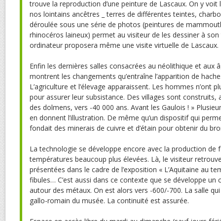
trouve la reproduction d’une peinture de Lascaux. On y voit l
nos lointains ancêtres _ terres de différentes teintes, charb
déroulée sous une série de photos (peintures de mammouth
rhinocéros laineux) permet au visiteur de les dessiner à son 
ordinateur proposera même une visite virtuelle de Lascaux.
Enfin les dernières salles consacrées au néolithique et aux 
montrent les changements qu’entraîne l’apparition de hache
L’agriculture et l’élevage apparaissent. Les hommes n’ont p
pour assurer leur subsistance. Des villages sont construits, 
des dolmens, vers -40 000 ans. Avant les Gaulois ! » Plusi
en donnent l’illustration. De même qu’un dispositif qui per
fondait des minerais de cuivre et d’étain pour obtenir du bro
La technologie se développe encore avec la production de f
températures beaucoup plus élevées. Là, le visiteur retrou
présentées dans le cadre de l’exposition « L’Aquitaine au te
fibules… C’est aussi dans ce contexte que se développe u
autour des métaux. On est alors vers -600/-700. La salle qui
gallo-romain du musée. La continuité est assurée.