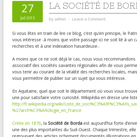
LA SOCIÉTÉ DE BO
27
Juil 2013
by
admin
⋅
Leave a Comment
Si vous êtes en train de lire ce blog, c’est qu’en principe, le Pa
vous intéresse -à moins que votre passage ici ne soit lié à un 
recherches et à une indexation hasardeuse-.
A moins que ce ne soit déjà le cas, nous vous recommandons d
associatif des sociétés savantes régionales afin de vous perm
vous tenir au courant de la vitalité des recherches locales, ma
vous permettre de publier sur un sujet qui vous intéresse.
En Aquitaine, quel que soit le département où vous vous trouve
une pour satisfaire votre curiosité. Wikipédia en dresse une list
http://fr.wikipedia.org/wiki/Liste_de_soci%C3%A9t%C3%A9s_sa
%27arch%C3%A9ologie_en_France
Créée en 1876
, la
Société de Borda
est aujourd’hui forte d’env
une des plus importantes du Sud-Ouest. Chaque trimestre, elle p
regroupant des articles richement documentés (illustrations en 