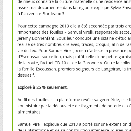
de mieux connaître la culture matérielle d’une résidence ari
assez mal documentée dans la région » explique Sylvie Fava
à l’Université Bordeaux 3.
Pour cette campagne 2013 elle a été secondée par trois arc
l’importance des fouilles – Samuel Virelli, responsable secte
Jérémy Bonnenfant. Sous leur conduite une dizaine d’étudia
réalisé de très nombreux relevés, tracés, croquis, afin de r
vie du lieu. Pour Samuel Virelli, « rien n’atteste la présenc
d’Escoussan sur ce lieu, mais plutôt celle d’une petite garni
de la route, l’actuel CD 10 et de la Garonne ». Outre la coll
la famille Escoussan, premiers seigneurs de Langoiran, la tr
dissuasif.
Exploré à 25 % seulement.
Au fil des fouilles si la plateforme révèle sa géométrie, elle l
son histoire par la découverte de fragments de poterie et c
alimentaires.
Samuel Virelli explique que 2013 a porté sur une extension de
de la plateforme et de sa construction intérieure. Plusieurs 