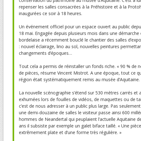
conservation du patrimoine au musée d’Aquitaine. C’est à lui 
repenser les salles consacrées à la Préhistoire et à la Protoh
inaugurées ce soir à 18 heures.
Un événement officiel pour un espace ouvert au public depu
18 mai. Engagée depuis plusieurs mois dans une démarche de
bordelaise a récemment bouclé le chantier des salles d’exp
: nouvel éclairage, lino au sol, nouvelles peintures permetta
changements d’époques…
Tout cela a permis de réinstaller un fonds riche. « 90 % de
de pièces, résume Vincent Mistrot. A une époque, tout ce qu
région était systématiquement remis au musée d’Aquitaine.
La nouvelle scénographie s’étend sur 530 mètres carrés et
exhumées lors de fouilles de vidéos, de maquettes ou de tabl
c’est de nous adresser à un public plus large. Pas seulement
une demi-douzaine de salles le visiteur passe ainsi 600 mill
hommes de Neandertal qui peuplaient l’actuelle Aquitaine d
ans il subsiste par exemple un galet biface taillé. « Une pièce
extrêmement plate et d’une forme très régulière. »