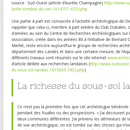
source : Sud-Ouest (article d’Aurélie Champagne)
http://www.s
boite-tombee-du-ciel-1014757-4723.php
Une partie à part est consacrée à l’activité archéologique de Did
rappeler que celui-ci, membre à part entière du Club Dubalen, 
d’années au sein du Centre de Recherches Archéologiques sur 
association, créée dans les années 80 à l’initiative de Bernard G
Merlet, reste encore aujourd’hui le groupe de recherches archéo
département des Landes et dans une certaine mesure, de l’Aqui
différents travaux sont résumés sur le site internet
www.archeo
d’article dédiée aux recherches landaises (
http://www.sudouest.
du-sous-sol-landais-1015063-3452.php
)
La richesse du sous-sol l
Ce n’est pas la première fois que cet archéologue bénévole 
pendant des fouilles ou des prospections. « J’ai découvert p
deux communes différentes. J’ai prévenu les démineurs de l
de vue archéologique, on est tombé sur des choses qui n’exi