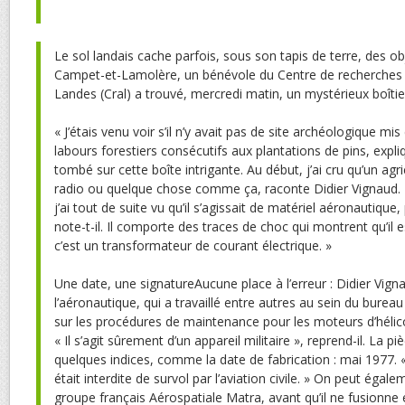
Le sol landais cache parfois, sous son tapis de terre, des obje
Campet-et-Lamolère, un bénévole du Centre de recherches 
Landes (Cral) a trouvé, mercredi matin, un mystérieux boîtie
« J’étais venu voir s’il n’y avait pas de site archéologique mi
labours forestiers consécutifs aux plantations de pins, expli
tombé sur cette boîte intrigante. Au début, j’ai cru qu’un agr
radio ou quelque chose comme ça, raconte Didier Vignaud.
j’ai tout de suite vu qu’il s’agissait de matériel aéronautique
note-t-il. Il comporte des traces de choc qui montrent qu’il e
c’est un transformateur de courant électrique. »
Une date, une signatureAucune place à l’erreur : Didier Vign
l’aéronautique, qui a travaillé entre autres au sein du bure
sur les procédures de maintenance pour les moteurs d’hélicop
« Il s’agit sûrement d’un appareil militaire », reprend-il. La 
quelques indices, comme la date de fabrication : mai 1977. 
était interdite de survol par l’aviation civile. » On peut égale
groupe français Aérospatiale Matra, avant qu’il ne fusionne