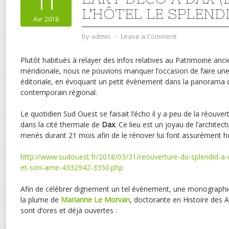
11
L’HÔTEL LE SPLEND
Avr 2018
by
admin
⋅
Leave a Comment
Plutôt habitués à relayer des infos relatives au Patrimoine anci
méridionale, nous ne pouvions manquer l’occasion de faire une
éditoriale, en évoquant un petit évènement dans la panorama 
contemporain régional.
Le quotidien Sud Ouest se faisait l’écho il y a peu de la réouvert
dans la cité thermale de
Dax
. Ce lieu est un joyau de l’architec
menés durant 21 mois afin de le rénover lui font assurément h
http://www.sudouest.fr/2018/03/31/reouverture-du-splendid-a-d
et-son-ame-4332942-3350.php
Afin de célébrer dignement un tel évènement, une monographie 
la plume de
Marianne Le Morvan
, doctorante en Histoire des
sont d’ores et déjà ouvertes :