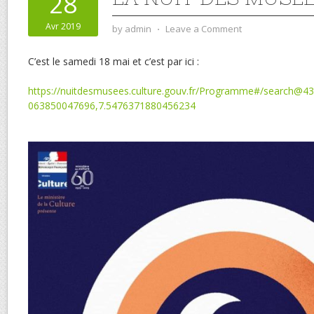
28
Avr 2019
by
admin
⋅
Leave a Comment
C’est le samedi 18 mai et c’est par ici :
https://nuitdesmusees.culture.gouv.fr/Programme#/search@4
063850047696,7.5476371880456234