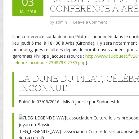
03
CONFÉRENCE À ARÈS
Mai 2016
by
admin
⋅
Leave a Comment
Une conférence sur la dune du Pilat est annoncée dans le quoti
lieu jeudi 5 mai à 18H30 à Arès (Gironde). Il y sera notammen
archéologiques récoltées depuis de nombreuses années par l’a
garonnais Philippe Jacques (source :
http://www.sudouest.fr/201
celebre-inconnue-2348793-2735.php
).
LA DUNE DU PILAT, CÉLÈB
INCONNUE
Publié
le 03/05/2016 .
Mis à jour
le
par Sudouest.fr
[LEG_LEGENDE_WW]L’association Culture loisirs propose de
du Bassin.
©