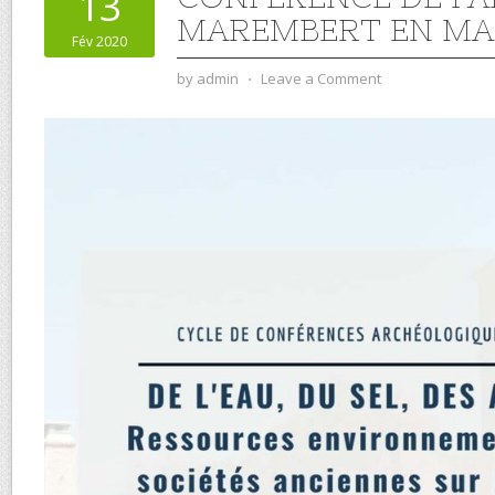
13
MAREMBERT EN MAR
Fév 2020
by
admin
⋅
Leave a Comment