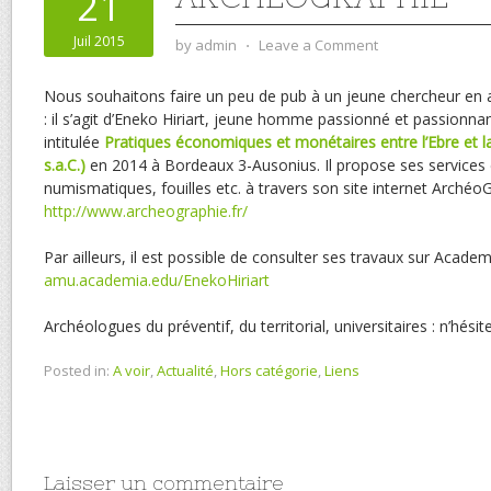
21
Juil 2015
by
admin
⋅
Leave a Comment
Nous souhaitons faire un peu de pub à un jeune chercheur en
: il s’agit d’Eneko Hiriart, jeune homme passionné et passionna
intitulée
Pratiques économiques et monétaires entre l’Ebre et la
s.
a.C.)
en 2014 à Bordeaux 3-Ausonius. Il propose ses services 
numismatiques, fouilles etc. à travers son site internet ArchéoG
http://www.archeographie.fr/
Par ailleurs, il est possible de consulter ses travaux sur Academ
amu.academia.edu/EnekoHiriart
Archéologues du préventif, du territorial, universitaires : n’hésite
Posted in:
A voir
,
Actualité
,
Hors catégorie
,
Liens
Laisser un commentaire