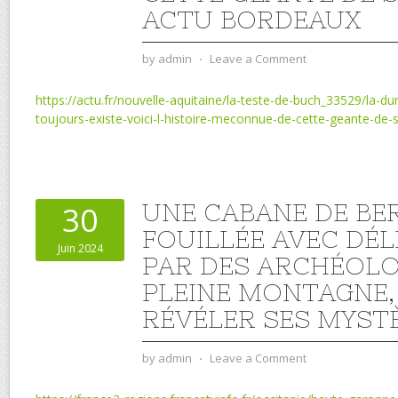
ACTU BORDEAUX
by
admin
⋅
Leave a Comment
https://actu.fr/nouvelle-aquitaine/la-teste-de-buch_33529/la-du
toujours-existe-voici-l-histoire-meconnue-de-cette-geante-de
UNE CABANE DE BE
30
FOUILLÉE AVEC DÉL
Juin 2024
PAR DES ARCHÉOL
PLEINE MONTAGNE,
RÉVÉLER SES MYST
by
admin
⋅
Leave a Comment