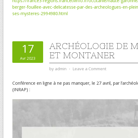
https://france3-regions.francetvinfo.fr/occitanie/haute-garon
berger-fouillee-avec-delicatesse-par-des-archeologues-en-ple
ses-mysteres-2994980.html
ARCHÉOLOGIE DE 
17
ET MONTANER
Avr 2023
by
admin
⋅
Leave a Comment
Conférence en ligne à ne pas manquer, le 27 avril, par l’arch
(INRAP) :