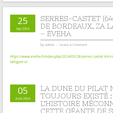
SERRES-CASTET (64
25
DE BORDEAUX, ZA L
Sep 2024
– ÉVEHA
by
admin
⋅
Leave a Comment
https://www.eveha.fr/index.php/2024/05/28/serres-castet-64-r
lartiguet-ii/
LA DUNE DU PILAT 
05
TOUJOURS EXISTÉ :
Août 2024
L’HISTOIRE MÉCON
CETTE GÉANTE DE S