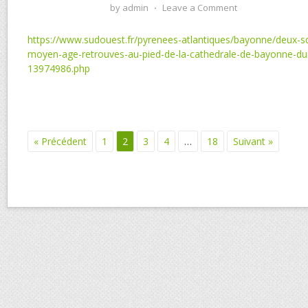
by
admin
⋅
Leave a Comment
https://www.sudouest.fr/pyrenees-atlantiques/bayonne/deux-sq
moyen-age-retrouves-au-pied-de-la-cathedrale-de-bayonne-dur
13974986.php
« Précédent
1
2
3
4
…
18
Suivant »