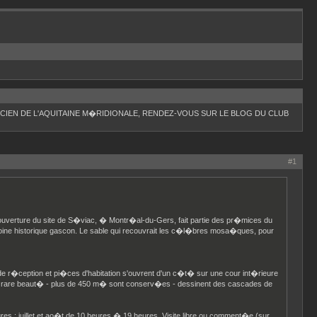
IEN DE L'AQUITAINE M�RIDIONALE, RENDEZ-VOUS SUR LE BLOG DU CLUB
#1
�ouverture du site de S�viac, � Montr�al-du-Gers, fait partie des pr�mices du
oine historique gascon. Le sable qui recouvrait les c�l�bres mosa�ques, pour
s de r�ception et pi�ces d'habitation s'ouvrent d'un c�t� sur une cour int�rieure
une rare beaut� - plus de 450 m� sont conserv�es - dessinent des cascades de
es ; juillet et ao�t de 10 heures � 19 heures. Visite libre ou comment�e (sur