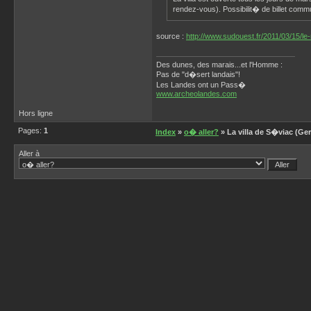
rendez-vous). Possibilit� de billet com
source :
http://www.sudouest.fr/2011/03/15/l
Des dunes, des marais...et l'Homme :
Pas de "d�sert landais"!
Les Landes ont un Pass�
www.archeolandes.com
Hors ligne
Pages:
1
Index
»
o� aller?
» La villa de S�viac (Ger
Aller à