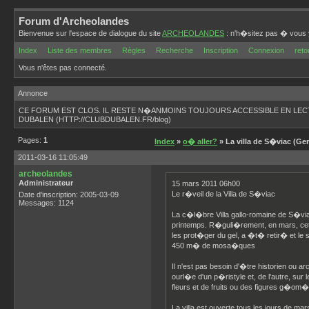
Forum d'Archeolandes
Bienvenue sur l'espace de dialogue du site
ARCHEOLANDES
: n'h�sitez pas � vous y
Index
Liste des membres
Règles
Recherche
Inscription
Connexion
reto
Vous n'êtes pas connecté.
Annonce
CE FORUM EST CLOS. IL RESTE N�ANMOINS TOUJOURS ACCESSIBLE EN LEC
DUBALEN (HTTP://CLUBDUBALEN.FR/blog)
Pages:
1
Index
»
o� aller?
» La villa de S�viac (Ger
2011-03-16 11:05:49
archeolandes
Administrateur
15 mars 2011 06h00
Le r�veil de la Villa de S�viac
Date d'inscription: 2005-03-09
Messages: 1124
La c�l�bre Villa gallo-romaine de S�via
printemps. R�guli�rement, en mars, cett
les prot�ger du gel, a �t� retir� et le si
450 m� de mosa�ques
Il n'est pas besoin d'�tre historien ou 
ourl�e d'un p�ristyle et, de l'autre, 
fleurs et de fruits ou des figures g�om
La villa est ouverte tous les jours de 