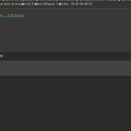
mun avec le mus�e du Tr�sor d'Eauze. T�l./fax : 05 62 29 48 57.
e-re … 4-2530.php
s)