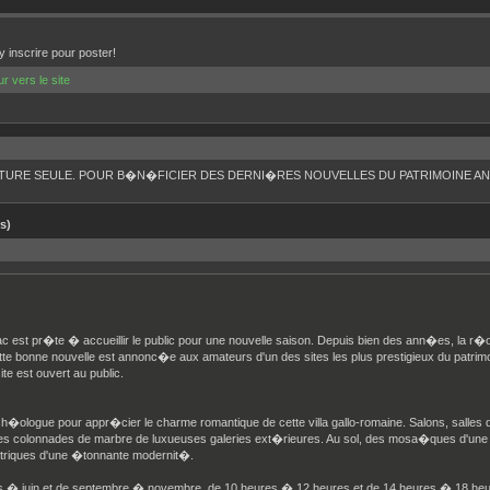
 inscrire pour poster!
ur vers le site
TURE SEULE. POUR B�N�FICIER DES DERNI�RES NOUVELLES DU PATRIMOINE ANC
s)
c est pr�te � accueillir le public pour une nouvelle saison. Depuis bien des ann�es, la r
e bonne nouvelle est annonc�e aux amateurs d'un des sites les plus prestigieux du patrim
te est ouvert au public.
arch�ologue pour appr�cier le charme romantique de cette villa gallo-romaine. Salons, salle
sur les colonnades de marbre de luxueuses galeries ext�rieures. Au sol, des mosa�ques d'
�triques d'une �tonnante modernit�.
mars � juin et de septembre � novembre, de 10 heures � 12 heures et de 14 heures � 18 heur