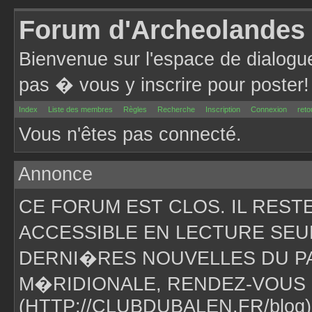
Forum d'Archeolandes
Bienvenue sur l'espace de dialogu
pas � vous y inscrire pour poster!
Index
Liste des membres
Règles
Recherche
Inscription
Connexion
reto
Vous n'êtes pas connecté.
Annonce
CE FORUM EST CLOS. IL RES
ACCESSIBLE EN LECTURE SEU
DERNI�RES NOUVELLES DU PA
M�RIDIONALE, RENDEZ-VOUS 
(HTTP://CLUBDUBALEN.FR/blog)