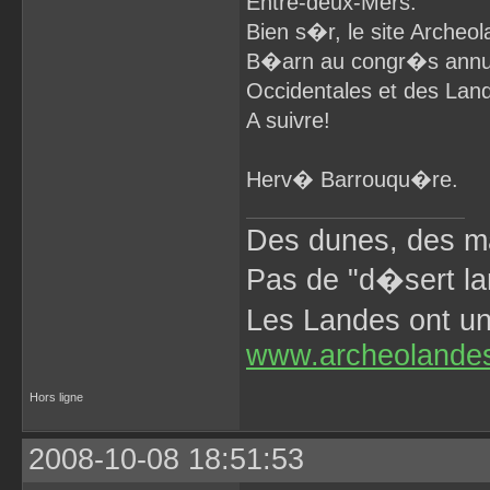
Entre-deux-Mers.
Bien s�r, le site Archeol
B�arn au congr�s annu
Occidentales et des Lan
A suivre!
Herv� Barrouqu�re.
Des dunes, des ma
Pas de "d�sert la
Les Landes ont 
www.archeolande
Hors ligne
2008-10-08 18:51:53