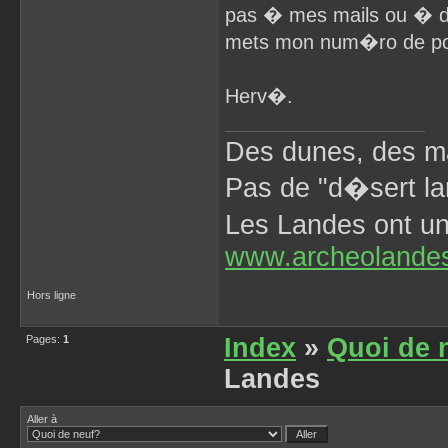
pas � mes mails ou � d
mets mon num�ro de port
Herv�.
Des dunes, des ma
Pas de "d�sert la
Les Landes ont 
www.archeolande
Hors ligne
Pages:
1
Index
»
Quoi de 
Landes
Aller à