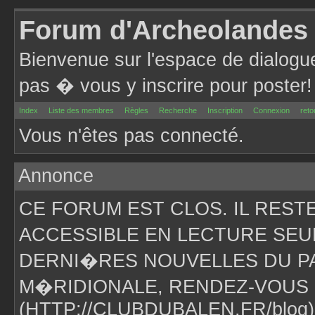
Forum d'Archeolandes
Bienvenue sur l'espace de dialogu
pas � vous y inscrire pour poster!
Index
Liste des membres
Règles
Recherche
Inscription
Connexion
reto
Vous n'êtes pas connecté.
Annonce
CE FORUM EST CLOS. IL RES
ACCESSIBLE EN LECTURE SEU
DERNI�RES NOUVELLES DU PA
M�RIDIONALE, RENDEZ-VOUS 
(HTTP://CLUBDUBALEN.FR/blog)