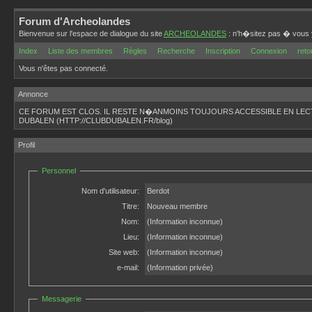
Forum d'Archeolandes
Bienvenue sur l'espace de dialogue du site
ARCHEOLANDES
: n'h�sitez pas � vous y
Index
Liste des membres
Règles
Recherche
Inscription
Connexion
reto
Vous n'êtes pas connecté.
Annonce
CE FORUM EST CLOS. IL RESTE N�ANMOINS TOUJOURS ACCESSIBLE EN LEC
DUBALEN (HTTP://CLUBDUBALEN.FR/blog)
Profil
Personnel
Nom d'utilisateur:
Berdot
Titre:
Nouveau membre
Nom:
(Information inconnue)
Lieu:
(Information inconnue)
Site web:
(Information inconnue)
e-mail:
(Information privée)
Messagerie