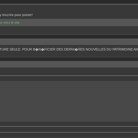
 inscrire pour poster!
ur vers le site
TURE SEULE. POUR B�N�FICIER DES DERNI�RES NOUVELLES DU PATRIMOINE ANC