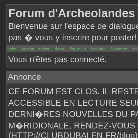
Forum d'Archeolandes
Bienvenue sur l'espace de dialogu
pas � vous y inscrire pour poster!
Index
Liste des membres
Règles
Recherche
Inscription
Connexion
reto
Vous n'êtes pas connecté.
Annonce
CE FORUM EST CLOS. IL RES
ACCESSIBLE EN LECTURE SEU
DERNI�RES NOUVELLES DU PA
M�RIDIONALE, RENDEZ-VOUS 
(HTTP://CLUBDUBALEN.FR/blog)