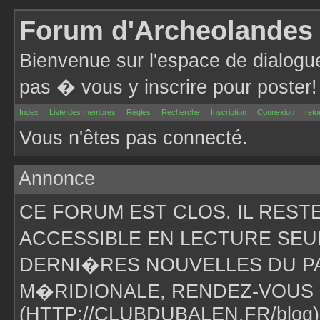
Forum d'Archeolandes
Bienvenue sur l'espace de dialogu
pas � vous y inscrire pour poster!
Index
Liste des membres
Règles
Recherche
Inscription
Connexion
reto
Vous n'êtes pas connecté.
Annonce
CE FORUM EST CLOS. IL RES
ACCESSIBLE EN LECTURE SEU
DERNI�RES NOUVELLES DU PA
M�RIDIONALE, RENDEZ-VOUS 
(HTTP://CLUBDUBALEN.FR/blog)