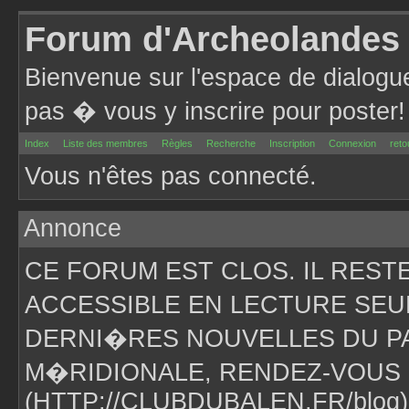
Forum d'Archeolandes
Bienvenue sur l'espace de dialogu
pas � vous y inscrire pour poster!
Index
Liste des membres
Règles
Recherche
Inscription
Connexion
reto
Vous n'êtes pas connecté.
Annonce
CE FORUM EST CLOS. IL RES
ACCESSIBLE EN LECTURE SEU
DERNI�RES NOUVELLES DU PA
M�RIDIONALE, RENDEZ-VOUS 
(HTTP://CLUBDUBALEN.FR/blog)