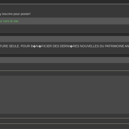
 inscrire pour poster!
ur vers le site
TURE SEULE. POUR B�N�FICIER DES DERNI�RES NOUVELLES DU PATRIMOINE ANC