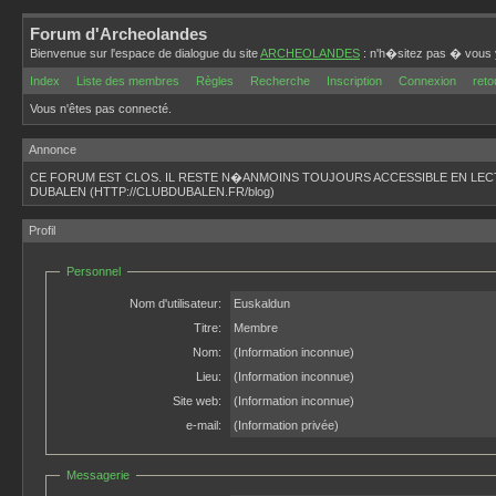
Forum d'Archeolandes
Bienvenue sur l'espace de dialogue du site
ARCHEOLANDES
: n'h�sitez pas � vous y
Index
Liste des membres
Règles
Recherche
Inscription
Connexion
reto
Vous n'êtes pas connecté.
Annonce
CE FORUM EST CLOS. IL RESTE N�ANMOINS TOUJOURS ACCESSIBLE EN LEC
DUBALEN (HTTP://CLUBDUBALEN.FR/blog)
Profil
Personnel
Nom d'utilisateur:
Euskaldun
Titre:
Membre
Nom:
(Information inconnue)
Lieu:
(Information inconnue)
Site web:
(Information inconnue)
e-mail:
(Information privée)
Messagerie