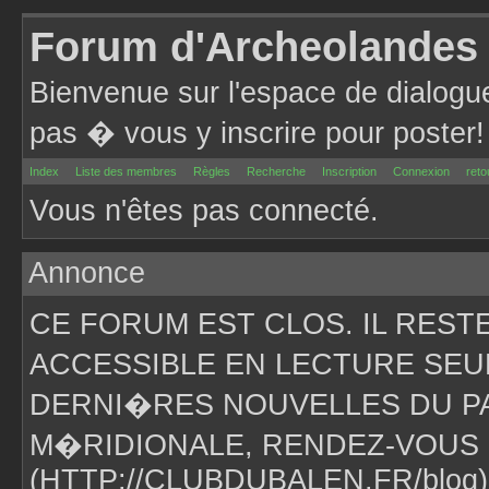
Forum d'Archeolandes
Bienvenue sur l'espace de dialogu
pas � vous y inscrire pour poster!
Index
Liste des membres
Règles
Recherche
Inscription
Connexion
reto
Vous n'êtes pas connecté.
Annonce
CE FORUM EST CLOS. IL RES
ACCESSIBLE EN LECTURE SEU
DERNI�RES NOUVELLES DU PA
M�RIDIONALE, RENDEZ-VOUS 
(HTTP://CLUBDUBALEN.FR/blog)