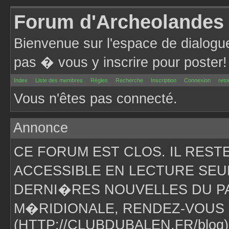
Forum d'Archeolandes
Bienvenue sur l'espace de dialogu
pas � vous y inscrire pour poster!
Index
Liste des membres
Règles
Recherche
Inscription
Connexion
reto
Vous n'êtes pas connecté.
Annonce
CE FORUM EST CLOS. IL RES
ACCESSIBLE EN LECTURE SEU
DERNI�RES NOUVELLES DU PA
M�RIDIONALE, RENDEZ-VOUS 
(HTTP://CLUBDUBALEN.FR/blog)