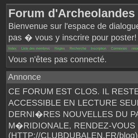
Forum d'Archeolandes
Bienvenue sur l'espace de dialogu
pas � vous y inscrire pour poster!
Index
Liste des membres
Règles
Recherche
Inscription
Connexion
reto
Vous n'êtes pas connecté.
Annonce
CE FORUM EST CLOS. IL RES
ACCESSIBLE EN LECTURE SEU
DERNI�RES NOUVELLES DU PA
M�RIDIONALE, RENDEZ-VOUS 
(HTTP://CLUBDUBALEN.FR/blog)