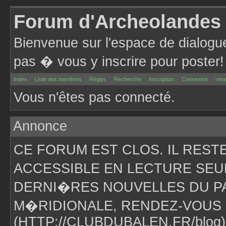
Forum d'Archeolandes
Bienvenue sur l'espace de dialogu
pas � vous y inscrire pour poster!
Index
Liste des membres
Règles
Recherche
Inscription
Connexion
reto
Vous n'êtes pas connecté.
Annonce
CE FORUM EST CLOS. IL RES
ACCESSIBLE EN LECTURE SEU
DERNI�RES NOUVELLES DU PA
M�RIDIONALE, RENDEZ-VOUS 
(HTTP://CLUBDUBALEN.FR/blog)