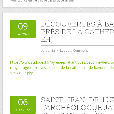
Pour tout ce qui ne trouve pas sa place ailleurs.
DÉCOUVERTES À B
09
PRÈS DE LA CATHÉD
Fév 2023
EH)
by
admin
⋅
Leave a Comment
https://www.sudouest.fr/pyrenees-atlantiques/bayonne/deux-sq
moyen-age-retrouves-au-pied-de-la-cathedrale-de-bayonne-dur
13974986.php
SAINT-JEAN-DE-LUZ
06
L’ARCHÉOLOGUE J
Déc 2022