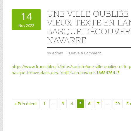
UNE VILLE OUBLIÉE 
14
VIEUX TEXTE EN L
Nov 2022
BASQUE DÉCOUVER
NAVARRE
by
admin
⋅
Leave a Comment
https://www.francebleu.fr/infos/societe/une-ville-oubliee-et-le-
basque-trouve-dans-des-fouilles-en-navarre-1668426413
« Précédent
1
…
3
4
5
6
7
…
29
Su