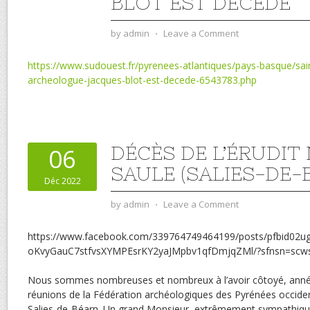
BLOT EST DÉCÉDÉ
by
admin
⋅
Leave a Comment
https://www.sudouest.fr/pyrenees-atlantiques/pays-basque/sain
archeologue-jacques-blot-est-decede-6543783.php
DÉCÈS DE L’ÉRUDIT
06
SAULE (SALIES-DE-B
Déc 2022
by
admin
⋅
Leave a Comment
https://www.facebook.com/339764749464199/posts/pfbid02u
oKvyGauC7stfvsXYMPEsrKY2yaJMpbv1qfDmjqZMl/?sfnsn=sc
Nous sommes nombreuses et nombreux à l’avoir côtoyé, année
réunions de la Fédération archéologiques des Pyrénées occide
Salies-de-Béarn. Un grand Monsieur, extrêmement sympathique